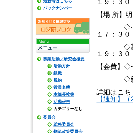
１９：３０
最新号はこちら
バックナンバー
【場 所】
◇セミナ
１７：３０
◇新年会
１９：３０
事業活動／研究会概要
【会費】◇
活動方針
組織
◇新年会
規約
役員名簿
詳細はこち
本部長挨拶
【通知】（20
活動報告
カテゴリーなし
委員会
総務委員会
物流政策委員会