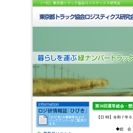
（一社）東京都トラック協会ロジスティクス研究会
第38回通常総会・
【日 時】令和７年
◆総 会 １５