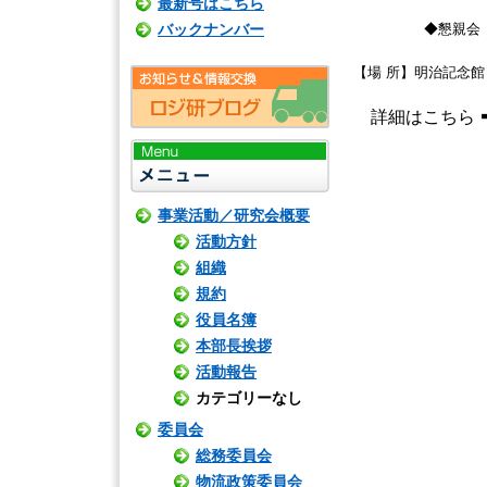
最新号はこちら
◆懇親会 １７
バックナンバー
【場 所】明治記念館
詳細はこちら
事業活動／研究会概要
活動方針
組織
規約
役員名簿
本部長挨拶
活動報告
カテゴリーなし
委員会
総務委員会
物流政策委員会